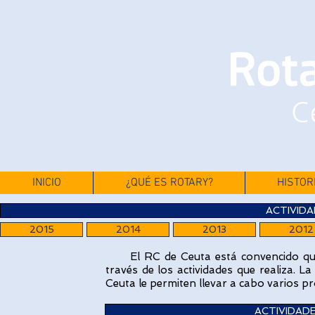
INICIO
¿QUÉ ES ROTARY?
HISTOR
ACTIVIDA
2015
2014
2013
2012
El RC de Ceuta está convencido que l
través de los actividades que realiza. L
Ceuta le permiten llevar a cabo varios pr
ACTIVIDADE