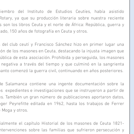
mbro del Instituto de Estudios Ceutíes, había asistido 
otary, ya que su producción literaria sobre nuestra reciente 
son los libros Ceuta y el norte de África: República, guerra y 
do, 150 años de fotografía en Ceuta y otros.
del club ceutí y Francisco Sánchez hizo en primer lugar una 
ión de los masones en Ceuta, destacando la injusta imagen que 
pública de esta asociación. Prohibida y perseguida, los masones 
negativa a través del tiempo y que culminó en la sangrienta 
anto comenzó la guerra civil, continuando en años posteriores.
e Salamanca contiene una ingente documentación sobre la 
s  expedientes e investigaciones que se instruyeron a partir de 
es. También un gran número de publicaciones aportaron datos, 
ger Peyrefitte editada en 1962, hasta los trabajos de Ferrer 
e Moga y otros.
ialmente el capítulo Historial de los masones de Ceuta 1821-
tervenciones sobre las familias que sufrieron persecución y 