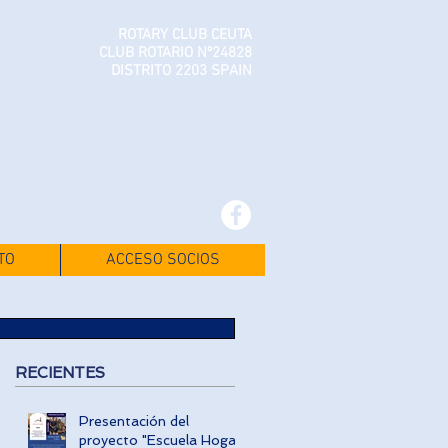
ROTARY CLUB CEUTA
CLUB ROTARIO Nº24828
DISTRITO 2203 SPAIN
TO
ACCESO SOCIOS
RECIENTES
Presentación del
proyecto "Escuela Hogar"