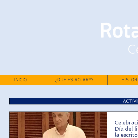
INICIO
¿QUÉ ES ROTARY?
HISTOR
ACTIV
Celebrac
Día del l
la escrit