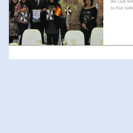
del Club Ro
su hija Isab