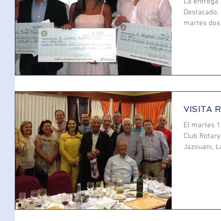
La entrega 
Destacado, 
martes dos 
VISITA
El martes 
Club Rotar
Jazouani, La