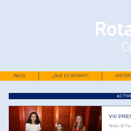
INICIO
¿QUÉ ES ROTARY?
HISTOR
ACTIV
VIII P
Texto: El F