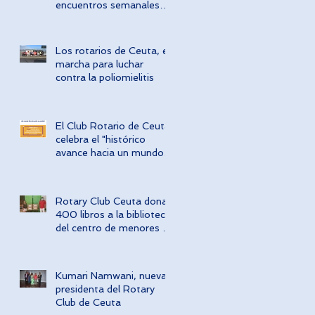
encuentros semanales
del Rotary Club Ceuta
Los rotarios de Ceuta, en
marcha para luchar
á
contra la poliomielitis
El Club Rotario de Ceuta
celebra el "histórico
avance hacia un mundo
libre de polio"
Rotary Club Ceuta dona
400 libros a la biblioteca
del centro de menores de
Punta Blanca
os
Kumari Namwani, nueva
presidenta del Rotary
Club de Ceuta