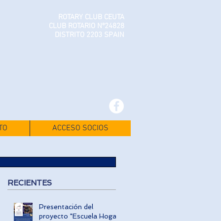
ROTARY CLUB CEUTA
CLUB ROTARIO Nº24828
DISTRITO 2203 SPAIN
TO
ACCESO SOCIOS
RECIENTES
Presentación del
proyecto "Escuela Hogar"